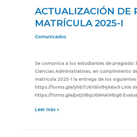
ACTUALIZACIÓN DE 
ACTUALIZACIÓN
DE
MATRÍCULA 2025-I
REQUISITOS
DE
Comunicados
MATRÍCULA
2025-
I
Se comunica a los estudiantes de pregrado: R
Ciencias Administrativas, en cumplimiento de
matrícula 2025-1 la entrega de los siguientes
https://forms.gle/yhbTU6Y6iVfHjA6w9 Link de
https://forms.gle/pxtjVBqU6W4KiHbg6 Evalua
Leer más »