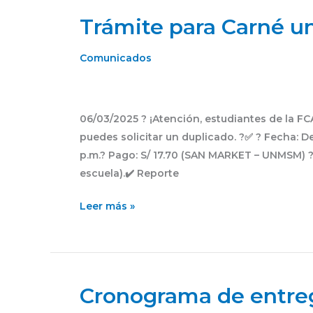
Trámite para Carné un
Trámite
para
Carné
Comunicados
universitario
06/03/2025 ? ¡Atención, estudiantes de la FC
puedes solicitar un duplicado. ?✅ ? Fecha: De
p.m.? Pago: S/ 17.70 (SAN MARKET – UNMSM) ?
escuela).✔️ Reporte
Leer más »
Cronograma de entreg
Cronograma
de