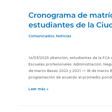
Cronograma de matríc
Cronograma
de
estudiantes de la Ciu
matrícula
2025-
Comunicados
,
Noticias
I,
para
estudiantes
14/03/2025 ¡Atención, estudiantes de la FCA 
de
Escuelas profesionales: Administración, Neg
la
de marzo Bases 2022 y 2021 –> 18 de marzo Ba
Ciudad
programación de acuerdo al promedio pond
Universitaria
Leer más »