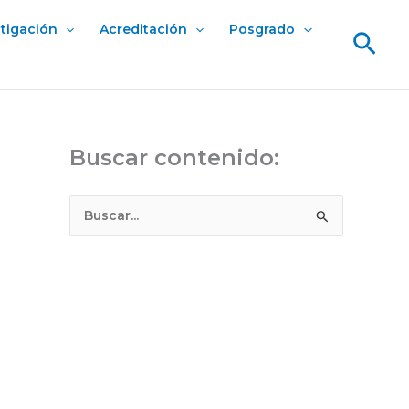
stigación
Acreditación
Posgrado
Bus
Buscar contenido:
B
u
s
c
a
r
p
o