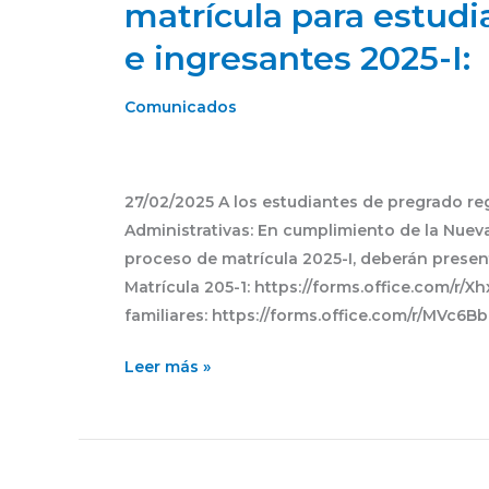
matrícula para estudi
entrega
e ingresantes 2025-I:
de
requisitos
de
Comunicados
matrícula
para
estudiantes
27/02/2025 A los estudiantes de pregrado re
de
Administrativas: En cumplimiento de la Nueva 
pregrado
proceso de matrícula 2025-I, deberán present
regulares
Matrícula 205-1: https://forms.office.com/r/
e
familiares: https://forms.office.com/r/MVc6B
ingresantes
2025-
Leer más »
I: