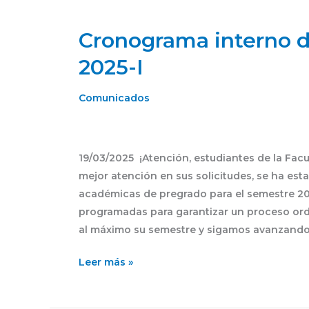
Cronograma interno d
Cronograma
interno
2025-I
de
actividades
Comunicados
académicas
2025-
I
19/03/2025 ¡Atención, estudiantes de la Facu
mejor atención en sus solicitudes, se ha est
académicas de pregrado para el semestre 20
programadas para garantizar un proceso ord
al máximo su semestre y sigamos avanzando
Leer más »