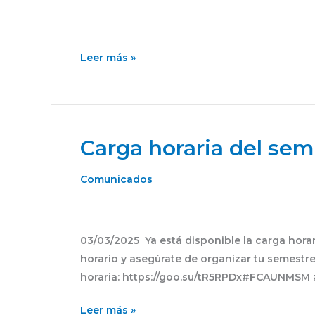
virtuales
el
2
Leer más »
de
mayo
Carga horaria del sem
Carga
horaria
del
Comunicados
semestre
2025-
I
03/03/2025 Ya está disponible la carga horar
horario y asegúrate de organizar tu semestre
horaria: https://goo.su/tR5RPDx#FCAUNMS
Leer más »