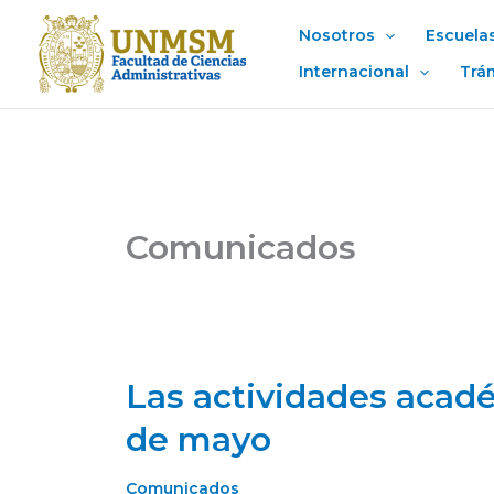
Ir
Nosotros
Escuela
al
contenido
Internacional
Trá
Comunicados
Las actividades acadé
Las
actividades
de mayo
académicas
serán
Comunicados