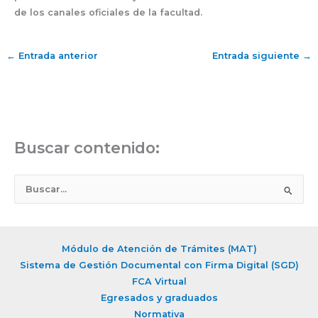
de los canales oficiales de la facultad.
←
Entrada anterior
Entrada siguiente
→
Buscar contenido:
B
u
s
c
Módulo de Atención de Trámites (MAT)
a
Sistema de Gestión Documental con Firma Digital (SGD)
r
FCA Virtual
Egresados y graduados
p
Normativa
o