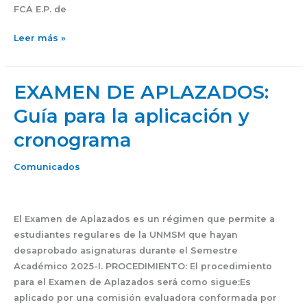
FCA E.P. de
Leer más »
EXAMEN DE APLAZADOS:
EXAMEN
DE
Guía para la aplicación y
APLAZADOS:
cronograma
Guía
para
la
Comunicados
aplicación
y
cronograma
El Examen de Aplazados es un régimen que permite a
estudiantes regulares de la UNMSM que hayan
desaprobado asignaturas durante el Semestre
Académico 2025-I. PROCEDIMIENTO: El procedimiento
para el Examen de Aplazados será como sigue:Es
aplicado por una comisión evaluadora conformada por