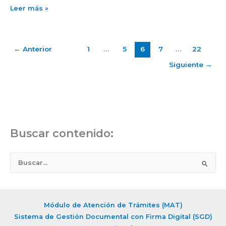
Leer más »
←
Anterior
1
…
5
6
7
…
22
Siguiente
→
Buscar contenido:
B
u
s
c
Módulo de Atención de Trámites (MAT)
a
Sistema de Gestión Documental con Firma Digital (SGD)