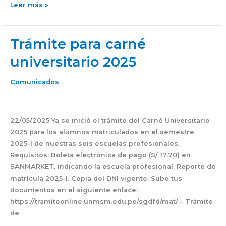
Leer más »
Trámite para carné
Trámite
para
universitario 2025
carné
universitario
Comunicados
2025
22/05/2025 Ya se inició el trámite del Carné Universitario
2025 para los alumnos matriculados en el semestre
2025-I de nuestras seis escuelas profesionales.
Requisitos: Boleta electrónica de pago (S/ 17.70) en
SANMARKET, indicando la escuela profesional. Reporte de
matrícula 2025-I. Copia del DNI vigente. Sube tus
documentos en el siguiente enlace:
https://tramiteonline.unmsm.edu.pe/sgdfd/mat/ – Trámite
de