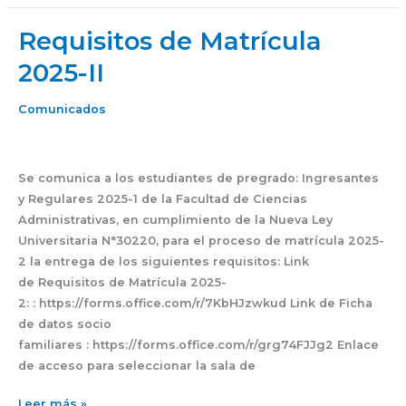
Requisitos de Matrícula
Requisitos
de
2025-II
Matrícula
2025-
Comunicados
II
Se comunica a los estudiantes de pregrado: Ingresantes
y Regulares 2025-1 de la Facultad de Ciencias
Administrativas, en cumplimiento de la Nueva Ley
Universitaria N°30220, para el proceso de matrícula 2025-
2 la entrega de los siguientes requisitos: Link
de Requisitos de Matrícula 2025-
2: : https://forms.office.com/r/7KbHJzwkud Link de Ficha
de datos socio
familiares : https://forms.office.com/r/grg74FJJg2 Enlace
de acceso para seleccionar la sala de
Leer más »