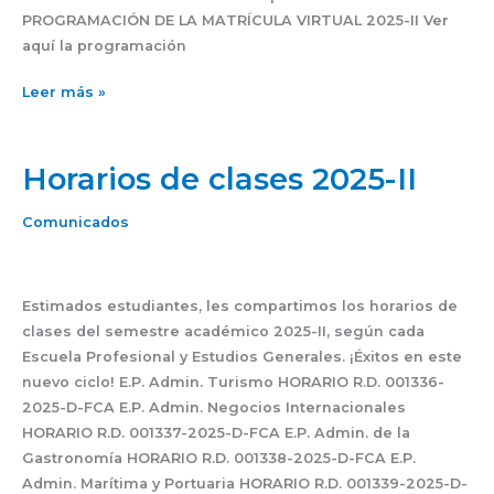
PROGRAMACIÓN DE LA MATRÍCULA VIRTUAL 2025-II Ver
aquí la programación
Leer más »
Horarios de clases 2025-II
Horarios
de
clases
Comunicados
2025-
II
Estimados estudiantes, les compartimos los horarios de
clases del semestre académico 2025-II, según cada
Escuela Profesional y Estudios Generales. ¡Éxitos en este
nuevo ciclo! E.P. Admin. Turismo HORARIO R.D. 001336-
2025-D-FCA E.P. Admin. Negocios Internacionales
HORARIO R.D. 001337-2025-D-FCA E.P. Admin. de la
Gastronomía HORARIO R.D. 001338-2025-D-FCA E.P.
Admin. Marítima y Portuaria HORARIO R.D. 001339-2025-D-