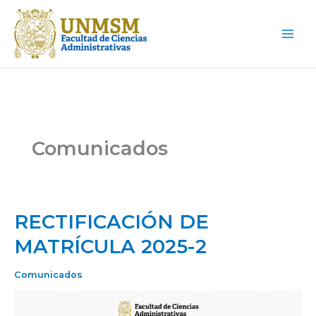
Ir
Main
al
Men
contenido
Comunicados
RECTIFICACIÓN DE
RECTIFICACIÓN
DE
MATRÍCULA 2025-2
MATRÍCULA
2025-
Comunicados
2