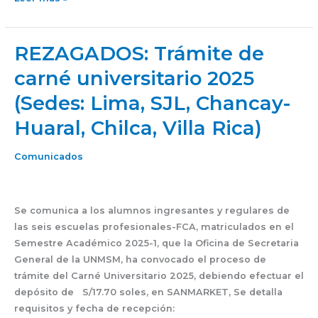
REZAGADOS: Trámite de
REZAGADOS:
Trámite
carné universitario 2025
de
(Sedes: Lima, SJL, Chancay-
carné
universitario
Huaral, Chilca, Villa Rica)
2025
(Sedes:
Comunicados
Lima,
SJL,
Chancay-
Se comunica a los alumnos ingresantes y regulares de
Huaral,
las seis escuelas profesionales-FCA, matriculados en el
Chilca,
Semestre Académico 2025-1, que la Oficina de Secretaria
Villa
General de la UNMSM, ha convocado el proceso de
Rica)
trámite del Carné Universitario 2025, debiendo efectuar el
depósito de S/17.70 soles, en SANMARKET, Se detalla
requisitos y fecha de recepción: