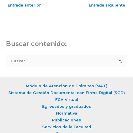
←
Entrada anterior
Entrada siguiente
→
Buscar contenido:
B
u
s
c
Módulo de Atención de Trámites (MAT)
a
Sistema de Gestión Documental con Firma Digital (SGD)
r
FCA Virtual
Egresados y graduados
p
Normativa
o
Publicaciones
r
Servicios de la Facultad
: