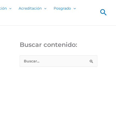
ción
Acreditación
Posgrado
Bus
Buscar contenido:
B
u
s
c
a
r
p
o