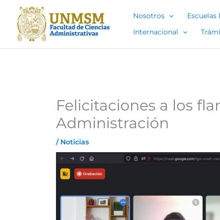
Ir
Nosotros
Escuelas 
al
contenido
Internacional
Trámi
Felicitaciones a los f
Administración
/
Noticias