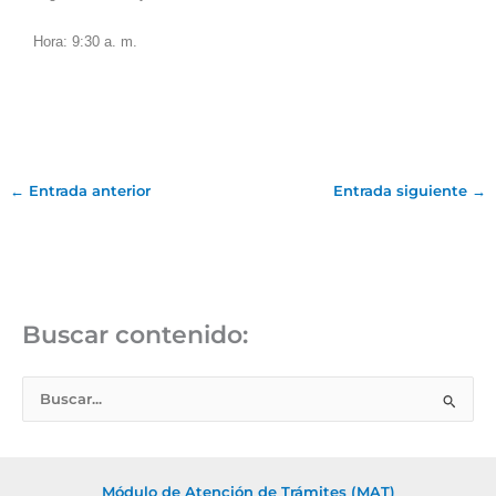
Hora: 9:30 a. m.
←
Entrada anterior
Entrada siguiente
→
Buscar contenido:
B
u
s
c
Módulo de Atención de Trámites (MAT)