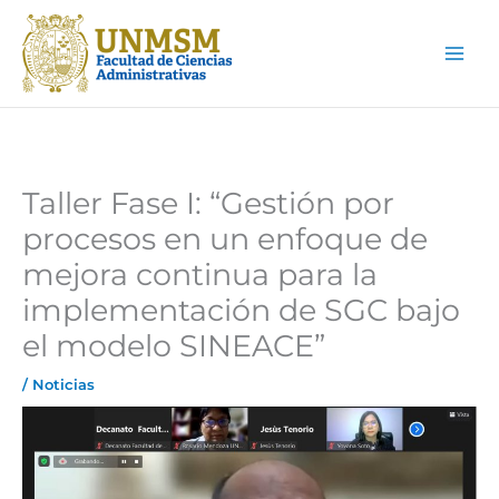
Ir
Main
al
Men
contenido
Taller Fase I: “Gestión por
procesos en un enfoque de
mejora continua para la
implementación de SGC bajo
el modelo SINEACE”
/
Noticias