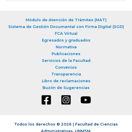
u
s
c
Módulo de Atención de Trámites (MAT)
a
Sistema de Gestión Documental con Firma Digital (SGD)
r
FCA Virtual
Egresados y graduados
p
Normativa
o
Publicaciones
r
Servicios de la Facultad
:
Convenios
Transparencia
Libro de reclamaciones
Buzón de Sugerencias
Todos los derechos © 2026 | Facultad de Ciencias
Administrativas, UNMSM.