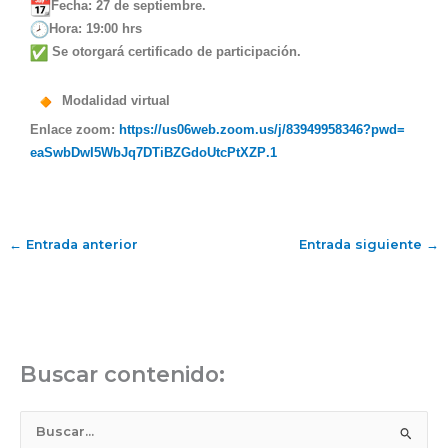
Fecha: 27 de septiembre.
Hora: 19:00 hrs
Se otorgará certificado de participación.
Modalidad virtual
Enlace zoom:
https://us06web.zoom.us/j/
83949958346?pwd=
eaSwbDwI5WbJq7DTiBZGdoUtcPtXZP
.1
←
Entrada anterior
Entrada siguiente
→
Buscar contenido:
B