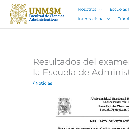
Ir
Nosotros
Escuelas 
al
contenido
Internacional
Trámi
Resultados del examen
la Escuela de Adminis
/
Noticias