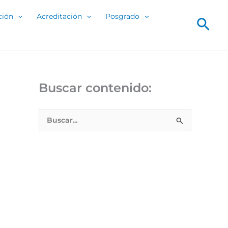
ción
Acreditación
Posgrado
Bus
Buscar contenido:
B
u
s
c
a
r
p
o