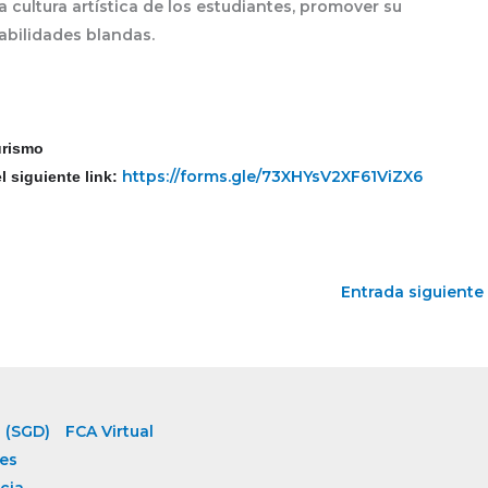
a cultura artística de los estudiantes, promover su
habilidades blandas.
urismo
https://forms.gle/
73XHYsV2XF61ViZX6
 siguiente link:
Entrada siguiente
 (SGD)
FCA Virtual
es