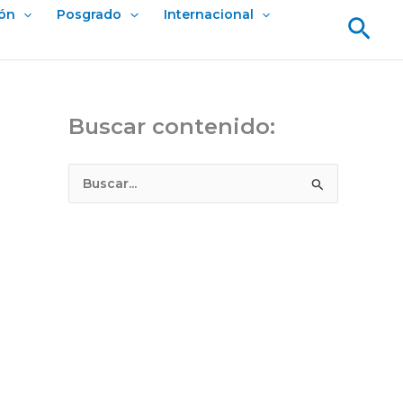
ión
Posgrado
Internacional
Bus
Buscar contenido:
B
u
s
c
a
r
p
o
r