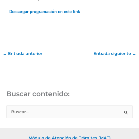
Descargar programación en este link
←
Entrada anterior
Entrada siguiente
→
Buscar contenido:
B
u
s
c
Módulo de Atención de Trámites (MAT)