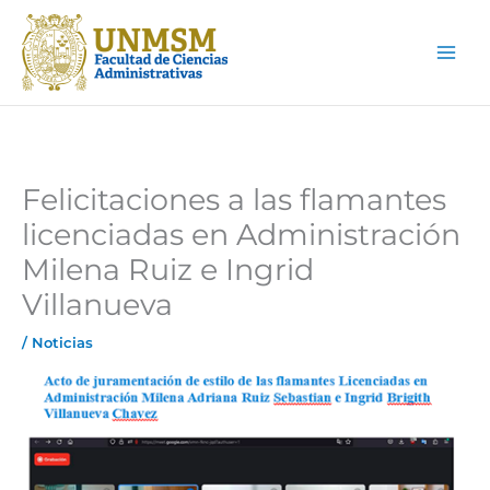
Ir
Main
al
Men
contenido
Felicitaciones a las flamantes
licenciadas en Administración
Milena Ruiz e Ingrid
Villanueva
/
Noticias