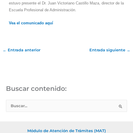
estuvo presente el Dr. Juan Victoriano Castillo Maza, director de la
Escuela Profesional de Administración.
Vea el comunicado aquí
←
Entrada anterior
Entrada siguiente
→
Buscar contenido:
B
u
s
c
Módulo de Atención de Trámites (MAT)