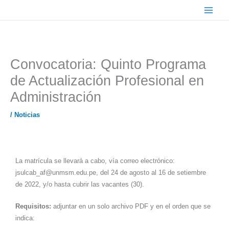
Ir
Main
al
Menu
contenido
Convocatoria: Quinto Programa
de Actualización Profesional en
Administración
/
Noticias
La matrícula se llevará a cabo, vía correo electrónico:
jsulcab_af@unmsm.edu.pe, del 24 de agosto al 16 de setiembre
de 2022, y/o hasta cubrir las vacantes (30).
Requisitos:
adjuntar en un solo archivo PDF y en el orden que se
indica: