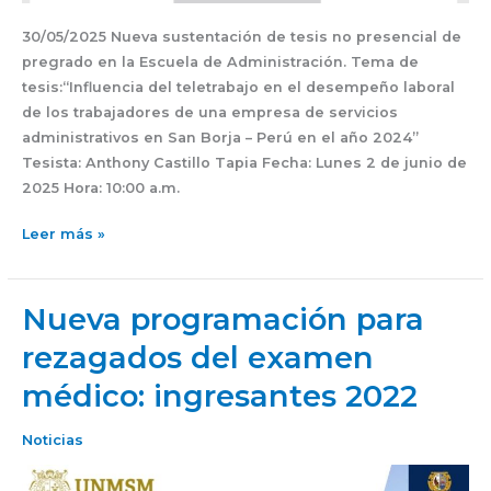
30/05/2025 Nueva sustentación de tesis no presencial de
pregrado en la Escuela de Administración. Tema de
tesis:“Influencia del teletrabajo en el desempeño laboral
de los trabajadores de una empresa de servicios
administrativos en San Borja – Perú en el año 2024”
Tesista: Anthony Castillo Tapia Fecha: Lunes 2 de junio de
2025 Hora: 10:00 a.m.
Leer más »
Nueva programación para
Nueva
programación
rezagados del examen
para
médico: ingresantes 2022
rezagados
del
examen
Noticias
médico:
ingresantes