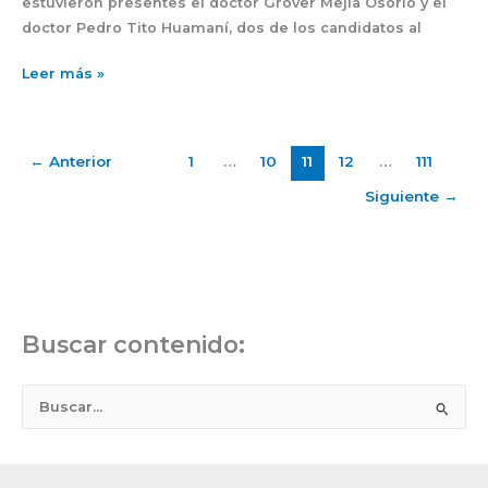
estuvieron presentes el doctor Grover Mejía Osorio y el
doctor Pedro Tito Huamaní, dos de los candidatos al
Leer más »
←
Anterior
1
…
10
11
12
…
111
Siguiente
→
Buscar contenido:
B
u
s