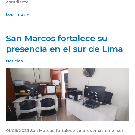
estudiante
Leer más »
San Marcos fortalece su
San
Marcos
presencia en el sur de Lima
fortalece
su
Noticias
presencia
en
el
sur
de
Lima
01/06/2025 San Marcos fortalece su presencia en el sur