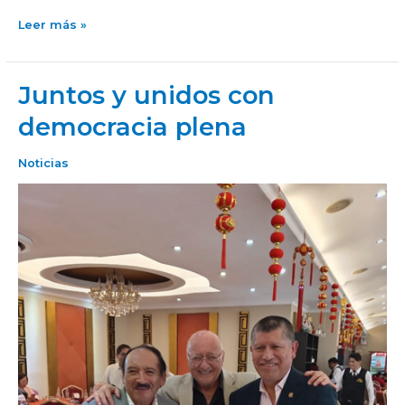
Leer más »
Juntos y unidos con
Juntos
y
democracia plena
unidos
con
Noticias
democracia
plena