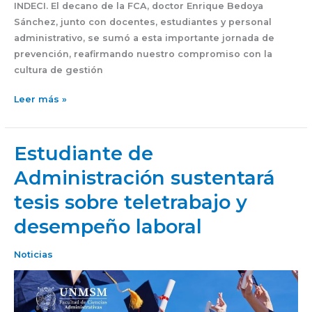
INDECI. El decano de la FCA, doctor Enrique Bedoya
Sánchez, junto con docentes, estudiantes y personal
administrativo, se sumó a esta importante jornada de
prevención, reafirmando nuestro compromiso con la
cultura de gestión
Leer más »
Estudiante de
Estudiante
de
Administración sustentará
Administración
tesis sobre teletrabajo y
sustentará
tesis
desempeño laboral
sobre
teletrabajo
Noticias
y
desempeño
laboral