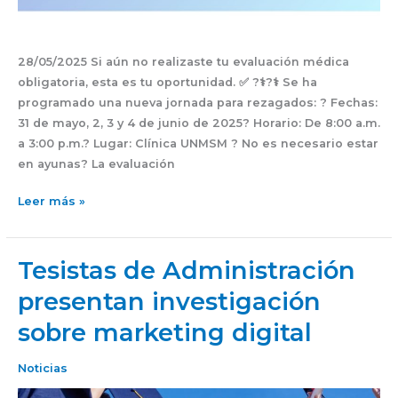
28/05/2025 Si aún no realizaste tu evaluación médica
obligatoria, esta es tu oportunidad. ✅ ?‍⚕️?‍⚕️ Se ha
programado una nueva jornada para rezagados: ?️ Fechas:
31 de mayo, 2, 3 y 4 de junio de 2025? Horario: De 8:00 a.m.
a 3:00 p.m.? Lugar: Clínica UNMSM ? No es necesario estar
en ayunas? La evaluación
Leer más »
Tesistas de Administración
Tesistas
de
presentan investigación
Administración
sobre marketing digital
presentan
investigación
sobre
Noticias
marketing