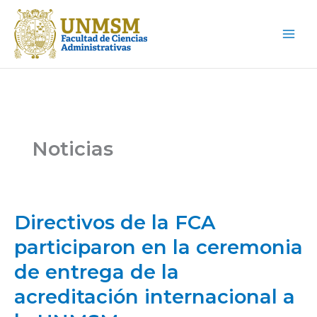
Ir
Main
al
Men
contenido
Noticias
Directivos de la FCA
Directivos
de
participaron en la ceremonia
la
de entrega de la
FCA
participaron
acreditación internacional a
en
la