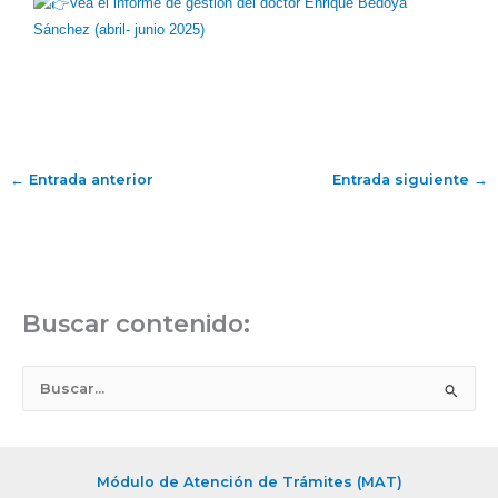
Vea el informe de gestión del doctor Enrique Bedoya
Sánchez (abril- junio 2025)
←
Entrada anterior
Entrada siguiente
→
Buscar contenido:
B
u
s
c
Módulo de Atención de Trámites (MAT)