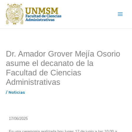
Ir
Main
al
Menu
contenido
Dr. Amador Grover Mejía Osorio
asume el decanato de la
Facultad de Ciencias
Administrativas
/
Noticias
17/06/2025
En una ceremonia realizada hoy lunes 17 de junio a las 10:00 a.