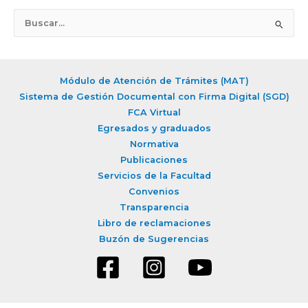
B
u
s
c
Módulo de Atención de Trámites (MAT)
a
Sistema de Gestión Documental con Firma Digital (SGD)
r
FCA Virtual
Egresados y graduados
p
Normativa
o
Publicaciones
r
Servicios de la Facultad
:
Convenios
Transparencia
Libro de reclamaciones
Buzón de Sugerencias