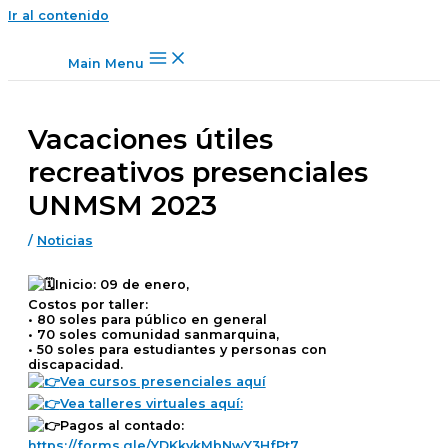
Ir al contenido
Main Menu
Vacaciones útiles
recreativos presenciales
UNMSM 2023
/
Noticias
Inicio: 09 de enero,
Costos por taller:
• 80 soles para público en general
• 70 soles comunidad sanmarquina,
• 50 soles para estudiantes y personas con
discapacidad.
Vea cursos presenciales aquí
Vea talleres virtuales aquí:
Pagos al contado:
https://forms.gle/YDKkvkMbNwY3HfPt7