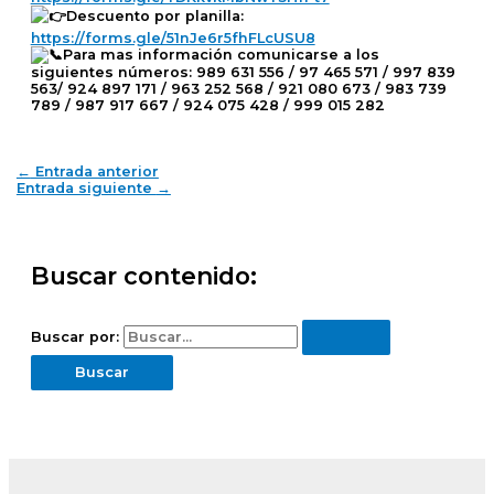
Descuento por planilla:
https://forms.gle/51nJe6r5fhFLcUSU8
Para mas información comunicarse a los
siguientes números: 989 631 556 / 97 465 571 / 997 839
563/ 924 897 171 / 963 252 568 / 921 080 673 / 983 739
789 / 987 917 667 / 924 075 428 / 999 015 282
←
Entrada anterior
Entrada siguiente
→
Buscar contenido:
Buscar por: