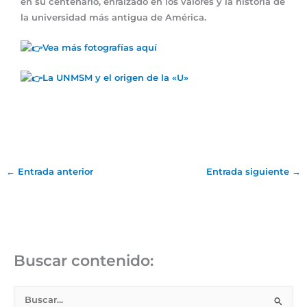
en su centenario, enraizado en los valores y la historia de
la universidad más antigua de América.
Vea más fotografías aquí
La UNMSM y el origen de la «U»
←
Entrada anterior
Entrada siguiente
→
Buscar contenido:
B