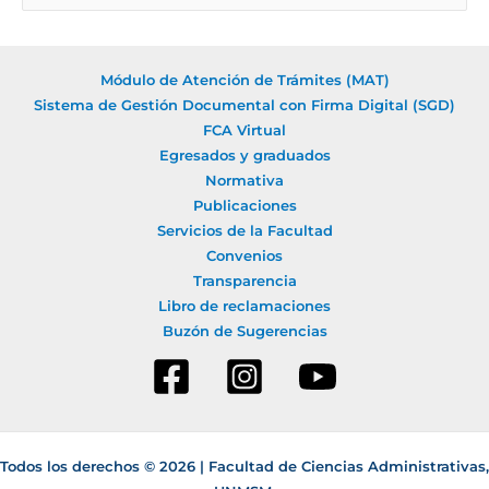
u
s
c
Módulo de Atención de Trámites (MAT)
a
Sistema de Gestión Documental con Firma Digital (SGD)
r
FCA Virtual
Egresados y graduados
p
Normativa
o
Publicaciones
r
Servicios de la Facultad
:
Convenios
Transparencia
Libro de reclamaciones
Buzón de Sugerencias
Todos los derechos © 2026 | Facultad de Ciencias Administrativas,