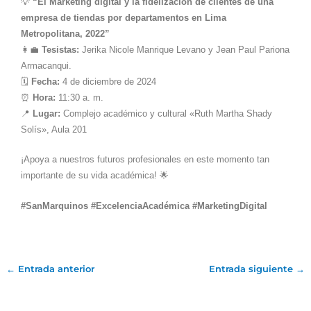
💡
“El Marketing digital y la fidelización de clientes de una
empresa de tiendas por departamentos en Lima
Metropolitana, 2022”
👩‍💼
Tesistas:
Jerika Nicole Manrique Levano y Jean Paul Pariona
Armacanqui.
🗓️
Fecha:
4 de diciembre de 2024
⏰
Hora:
11:30 a. m.
📍
Lugar:
Complejo académico y cultural «Ruth Martha Shady
Solís», Aula 201
¡Apoya a nuestros futuros profesionales en este momento tan
importante de su vida académica! 🌟
#SanMarquinos #ExcelenciaAcadémica #MarketingDigital
←
Entrada anterior
Entrada siguiente
→