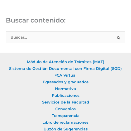
Buscar contenido:
B
u
s
c
Módulo de Atención de Trámites (MAT)
a
Sistema de Gestión Documental con Firma Digital (SGD)
r
FCA Virtual
Egresados y graduados
p
Normativa
o
Publicaciones
r
Servicios de la Facultad
:
Convenios
Transparencia
Libro de reclamaciones
Buzón de Sugerencias