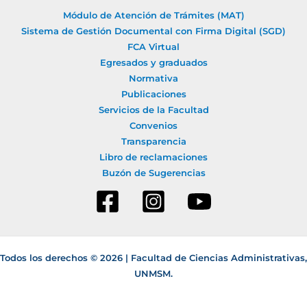
c
Módulo de Atención de Trámites (MAT)
a
Sistema de Gestión Documental con Firma Digital (SGD)
r
FCA Virtual
Egresados y graduados
p
Normativa
o
Publicaciones
r
Servicios de la Facultad
:
Convenios
Transparencia
Libro de reclamaciones
Buzón de Sugerencias
Todos los derechos © 2026 | Facultad de Ciencias Administrativas,
UNMSM.