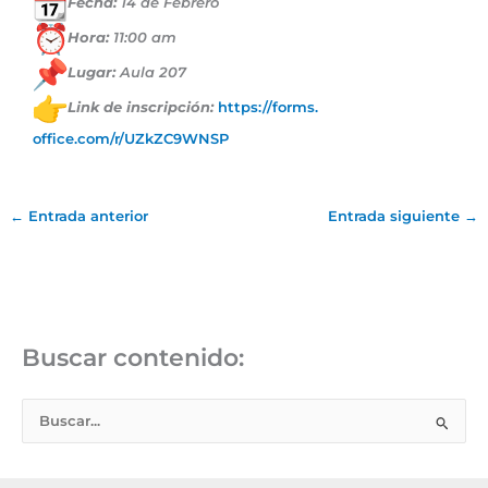
Fecha:
14 de Febrero
Hora:
11:00 am
Lugar:
Aula 207
Link de inscripción:
https://forms.
office.com/r/UZkZC9WNSP
←
Entrada anterior
Entrada siguiente
→
Buscar contenido:
B
u
s