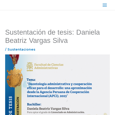
Ir
Main
al
Menu
contenido
Sustentación de tesis: Daniela
Beatriz Vargas Silva
/
Sustentaciones