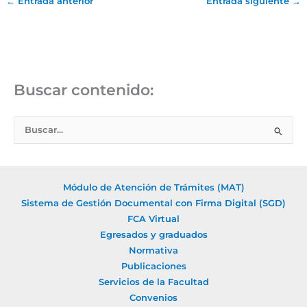
←
Entrada anterior
Entrada siguiente
→
Buscar contenido:
B
u
s
c
Módulo de Atención de Trámites (MAT)
a
Sistema de Gestión Documental con Firma Digital (SGD)
r
FCA Virtual
Egresados y graduados
p
Normativa
o
Publicaciones
r
Servicios de la Facultad
:
Convenios