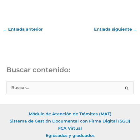
←
Entrada anterior
Entrada siguiente
→
Buscar contenido:
B
u
s
c
Módulo de Atención de Trámites (MAT)
a
Sistema de Gestión Documental con Firma Digital (SGD)
r
FCA Virtual
Egresados y graduados
p