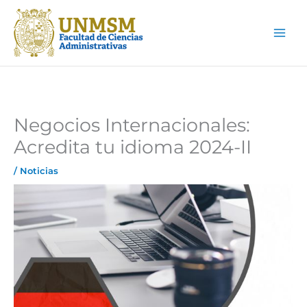
Ir
Main
al
Men
contenido
Negocios Internacionales:
Acredita tu idioma 2024-II
/
Noticias