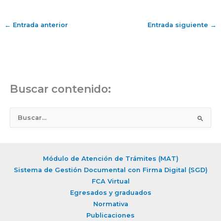
←
Entrada anterior
Entrada siguiente
→
Buscar contenido:
B
u
s
c
Módulo de Atención de Trámites (MAT)
a
Sistema de Gestión Documental con Firma Digital (SGD)
r
FCA Virtual
Egresados y graduados
p
Normativa
o
Publicaciones
r