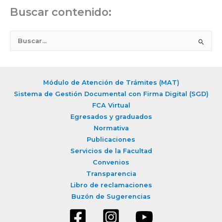
Buscar contenido:
B
u
s
c
Módulo de Atención de Trámites (MAT)
a
Sistema de Gestión Documental con Firma Digital (SGD)
r
FCA Virtual
Egresados y graduados
p
Normativa
o
Publicaciones
r
Servicios de la Facultad
:
Convenios
Transparencia
Libro de reclamaciones
Buzón de Sugerencias