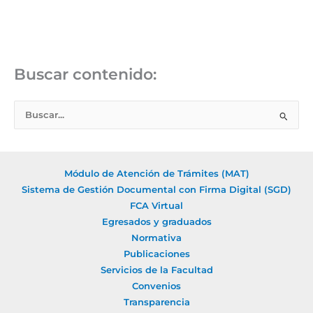
Buscar contenido:
B
u
s
c
Módulo de Atención de Trámites (MAT)
a
Sistema de Gestión Documental con Firma Digital (SGD)
r
FCA Virtual
Egresados y graduados
p
Normativa
o
Publicaciones
r
Servicios de la Facultad
:
Convenios
Transparencia