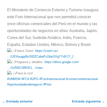
El Ministerio de Comercio Exterior y Turismo inaugura
este Foro Internacional que nos permitirá conocer
once oficinas comerciales del Perú en el mundo y las
oportunidades de negocios en ellas: Australia, Japón,
Corea del Sur, Sudeste Asiático, India, Francia,
España, Estados Unidos, México, Bolivia y Brasil.
Enlace Zoom:
https://zoom.us/
…/tJEtfuugpj8sG93ZCabaPuSbpSXgYYdXJ7_J
Programa y detalles:
https://drive.google.com/
…/1sRrBJ1BKiK1…/view…
¡Pasa la voz!
#UNMSM
#FCA
#UPG
#ForoInternacional
#comerciointernacional
#oportunidadesdenegocio
#Perú
←
Entrada anterior
Entrada siguiente
→