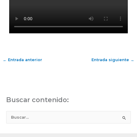
←
Entrada anterior
Entrada siguiente
→
Buscar contenido:
B
u
s