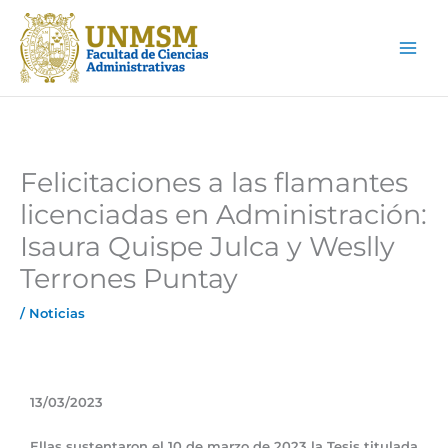
Ir
Main
al
Men
contenido
Felicitaciones a las flamantes
licenciadas en Administración:
Isaura Quispe Julca y Weslly
Terrones Puntay
/
Noticias
13/03/2023
Ellas sustentaron el 10 de marzo de 2023 la Tesis titulada