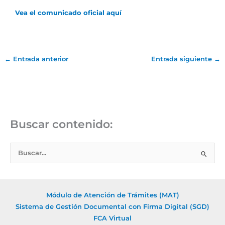
Vea el comunicado oficial aquí
←
Entrada anterior
Entrada siguiente
→
Buscar contenido:
B
u
s
c
Módulo de Atención de Trámites (MAT)
a
Sistema de Gestión Documental con Firma Digital (SGD)
r
FCA Virtual