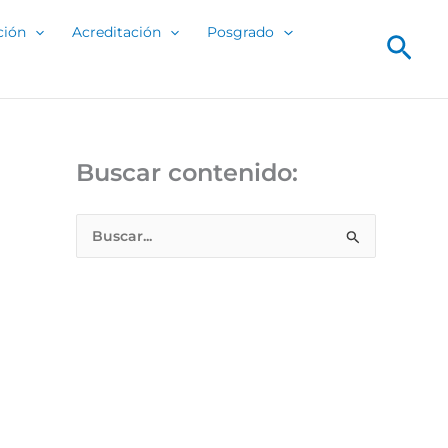
ción
Acreditación
Posgrado
Bus
Buscar contenido:
B
u
s
c
a
r
p
o