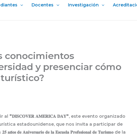
udiantes
Docentes
Investigación
Acreditac
s conocimientos
ersidad y presenciar cómo
turístico?
𝐃𝐈𝐒𝐂𝐎𝐕𝐄𝐑 𝐀𝐌𝐄𝐑𝐈𝐂𝐀 𝐃𝐀𝐘❞, este evento organizado
oción turística estadounidense, que nos invita a participar de
𝐯𝐞𝐫𝐬𝐚𝐫𝐢𝐨 𝐝𝐞 𝐥𝐚 𝐄𝐬𝐜𝐮𝐞𝐥𝐚 𝐏𝐫𝐨𝐟𝐞𝐬𝐢𝐨𝐧𝐚𝐥 𝐝𝐞 𝐓𝐮𝐫𝐢𝐬𝐦𝐨 de la