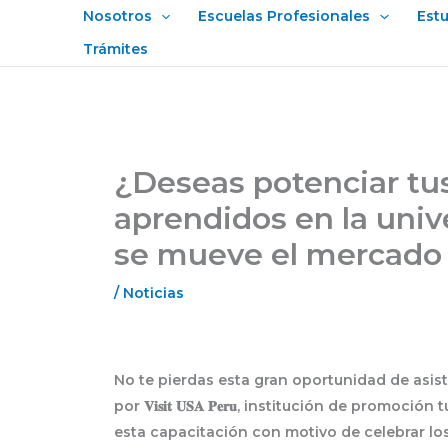
Ir
Nosotros
Escuelas Profesionales
Est
al
Trámites
contenido
¿Deseas potenciar tu
aprendidos en la univ
se mueve el mercado 
/
Noticias
No te pierdas esta gran oportunidad de asistir al ❞
por 𝐕𝐢𝐬𝐢𝐭 𝐔𝐒𝐀 𝐏𝐞𝐫𝐮, institución de prom
esta capacitación con motivo de celebrar los 𝟐𝟓 𝐚𝐧̃𝐨𝐬 𝐝𝐞 𝐀𝐧𝐢