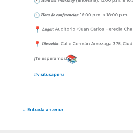
𝑯𝒐𝒓𝒂 𝒅𝒆𝒍 𝑾𝒐𝒓𝒌𝒔𝒉𝒐𝒑 (antesala): 15:00 p.m. a 
𝑯𝒐𝒓𝒂 𝒅𝒆 𝒄𝒐𝒏𝒇𝒆𝒓𝒆𝒏𝒄𝒊𝒂𝒔: 16:00 p.m. a 18:00 p.m.
𝑳𝒖𝒈𝒂𝒓: Auditorio «Juan Carlos Heredia 
𝑫𝒊𝒓𝒆𝒄𝒄𝒊𝒐́𝒏: Calle Germán Amezaga 375, 
¡Te esperamos!
#visitusaperu
←
Entrada anterior