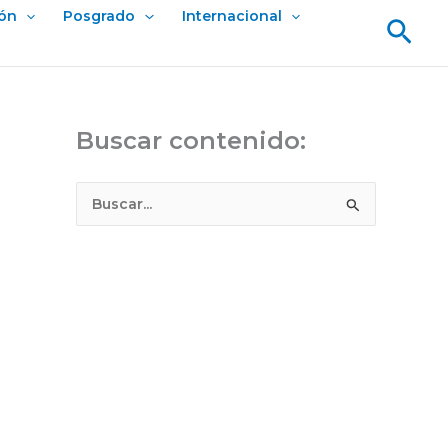
ión
Posgrado
Internacional
Bus
Buscar contenido:
B
u
s
c
a
r
p
o
r