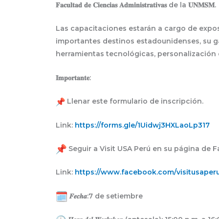
𝐅𝐚𝐜𝐮𝐥𝐭𝐚𝐝 𝐝𝐞 𝐂𝐢𝐞𝐧𝐜𝐢𝐚𝐬 𝐀𝐝𝐦𝐢𝐧𝐢𝐬𝐭𝐫𝐚𝐭𝐢𝐯𝐚𝐬 de la 𝐔𝐍𝐌𝐒𝐌.
Las capacitaciones estarán a cargo de expos
importantes destinos estadounidenses, su ga
herramientas tecnológicas, personalización 
𝐈𝐦𝐩𝐨𝐫𝐭𝐚𝐧𝐭𝐞:
Llenar este formulario de inscripción.
Link:
https://forms.gle/
1Uidwj3HXLaoLp317
Seguir a Visit USA Perú en su página de 
Link:
https://www.facebook.com/
visitusaper
𝑭𝒆𝒄𝒉𝒂:7 de setiembre