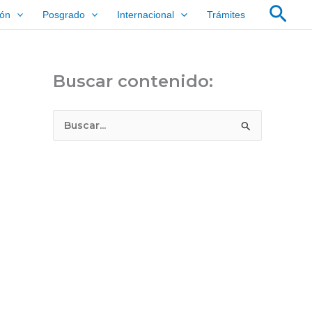
Bus
ión
Posgrado
Internacional
Trámites
Buscar contenido:
B
u
s
c
a
r
p
o
r
: