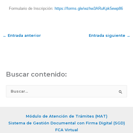
Formulario de Inscripción:
https://forms.
gle/wzhw3ARuKpk5ewp86
←
Entrada anterior
Entrada siguiente
→
Buscar contenido:
B
u
s
c
Módulo de Atención de Trámites (MAT)
a
Sistema de Gestión Documental con Firma Digital (SGD)
r
FCA Virtual