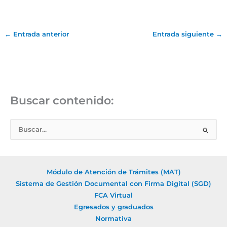
←
Entrada anterior
Entrada siguiente
→
Buscar contenido:
B
u
s
c
Módulo de Atención de Trámites (MAT)
a
Sistema de Gestión Documental con Firma Digital (SGD)
r
FCA Virtual
Egresados y graduados
p
Normativa
o