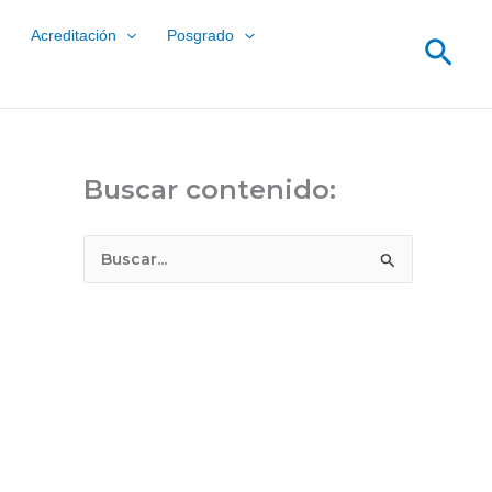
Acreditación
Posgrado
Bus
Buscar contenido:
B
u
s
c
a
r
p
o