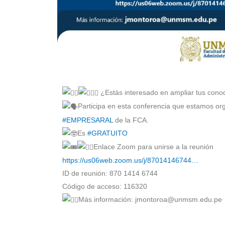
¿Estás interesado en ampliar tus cono
Participa en esta conferencia que estamos o
#EMPRESARAL
de la FCA.
Es
#GRATUITO
Enlace Zoom para unirse a la reunión
https://us06web.zoom.us/j/87014146744…
ID de reunión: 870 1414 6744
Código de acceso: 116320
Más información: jmontoroa@unmsm.edu.pe