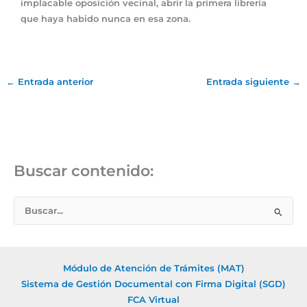
implacable oposición vecinal, abrir la primera librería
que haya habido nunca en esa zona.
←
Entrada anterior
Entrada siguiente
→
Buscar contenido:
B
u
s
c
Módulo de Atención de Trámites (MAT)
a
Sistema de Gestión Documental con Firma Digital (SGD)
r
FCA Virtual