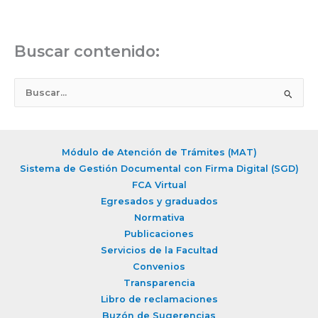
Buscar contenido:
B
u
s
c
Módulo de Atención de Trámites (MAT)
a
Sistema de Gestión Documental con Firma Digital (SGD)
r
FCA Virtual
Egresados y graduados
p
Normativa
o
Publicaciones
r
Servicios de la Facultad
:
Convenios
Transparencia
Libro de reclamaciones
Buzón de Sugerencias