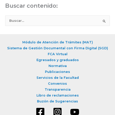
Buscar contenido:
B
u
s
c
Módulo de Atención de Trámites (MAT)
a
Sistema de Gestión Documental con Firma Digital (SGD)
r
FCA Virtual
Egresados y graduados
p
Normativa
o
Publicaciones
r
Servicios de la Facultad
:
Convenios
Transparencia
Libro de reclamaciones
Buzón de Sugerencias